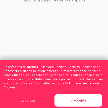
personnaliser ou supprimer votre profil ?
Cliquez ici
Le présent site Internet utilise des Cookies. Certains Cookies sont
nécessaires au bon fonctionnement du site Internet et ne peuvent
être refusés si vous souhaitez visiter ce site. D'autres Cookies sont
utilisés à des fins de statistiques, vous pouvez tout à fait les refuser
si vous le souhaitez. Plus d’infos sur
notre Politique en matière de
Cookies
.
J'accepte
Je refuse