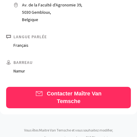
Av. de la Faculté d'Agronomie 39,
5030 Gembloux,
Belgique
LANGUE PARLÉE
Français
Trouve un avocat
BARREAU
Blog
Namur
Comment nous vous aidons
Qui sommes-nous
Contacter Maître Van
Temsche
Une start-up 100% indépendante
Vous êtes Maitre Van Temsche et vous souhaitez modifier,