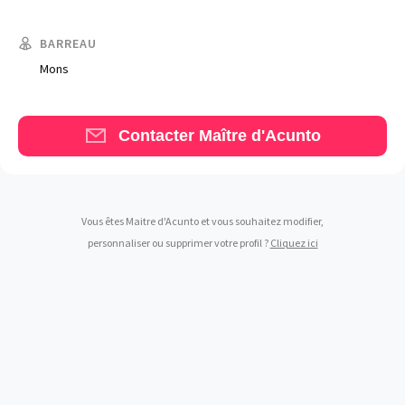
BARREAU
Mons
Trouve un avocat
Contacter Maître d'Acunto
Blog
Comment nous vous aidons
Qui sommes-nous
Vous êtes Maitre d'Acunto et vous souhaitez modifier,
personnaliser ou supprimer votre profil ?
Cliquez ici
Une start-up 100% indépendante