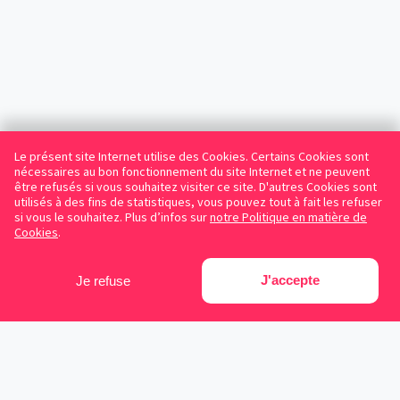
Le présent site Internet utilise des Cookies. Certains Cookies sont
nécessaires au bon fonctionnement du site Internet et ne peuvent
être refusés si vous souhaitez visiter ce site. D'autres Cookies sont
utilisés à des fins de statistiques, vous pouvez tout à fait les refuser
si vous le souhaitez. Plus d’infos sur
notre Politique en matière de
Cookies
.
J'accepte
Je refuse
Facebook
Instagram
LinkedIn
Avocats référencés
Contrats gratuits