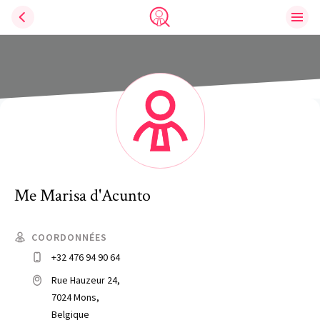
Ouvri
Trouve un avocat
Me
Marisa
d'Acunto
COORDONNÉES
+32 476 94 90 64
Rue Hauzeur 24,
7024 Mons,
Belgique