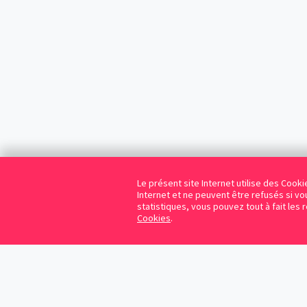
Le présent site Internet utilise des Coo
Internet et ne peuvent être refusés si vou
statistiques, vous pouvez tout à fait les 
Cookies
.
Cookies