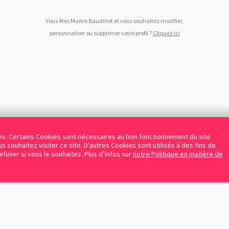
Vous êtes Maitre Baudinet et vous souhaitez modifier,
personnaliser ou supprimer votre profil ?
Cliquez ici
kies. Certains Cookies sont nécessaires au bon fonctionnement du site
s souhaitez visiter ce site. D'autres Cookies sont utilisés à des fins de
refuser si vous le souhaitez. Plus d’infos sur
notre Politique en matière de
Facebook
Instagram
LinkedIn
Avocats référencés
Contrats gratuits
Blog
Protection des données personnelles
Conditions d’utilisation
Mentions légales
Sitemap
Contacte