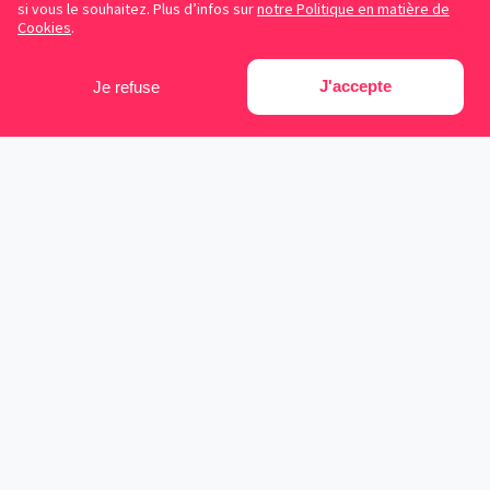
si vous le souhaitez. Plus d’infos sur
notre Politique en matière de
Cookies
.
J'accepte
Je refuse
Facebook
Instagram
LinkedIn
Avocats référencés
Contrats gratuits
Blog
Cookies
Protection des données personnelles
Conditions d’utilisation
Mentions légales
Sitemap
Contacter Symplicy