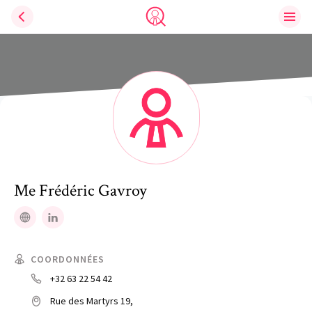
Ouvri
Trouve un avocat
Me
Frédéric
Gavroy
Site web
LinkedIn
COORDONNÉES
+32 63 22 54 42
Rue des Martyrs 19,