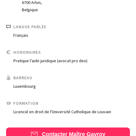
6700 Arlon,
Belgique
LANGUE PARLÉE
Français
HONORAIRES
Pratique l’aide juridique (avocat pro deo)
Trouve un avocat
BARREAU
Blog
Luxembourg
Comment nous vous aidons
FORMATION
Qui sommes-nous
Licencié en droit de l'Université Catholique de Louvain
Une start-up 100% indépendante
Contacter Maître Gavroy