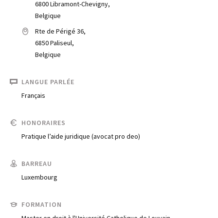
6800 Libramont-Chevigny,
Belgique
Rte de Périgé 36,
6850 Paliseul,
Belgique
LANGUE PARLÉE
Français
HONORAIRES
Trouve un avocat
Pratique l’aide juridique (avocat pro deo)
Blog
BARREAU
Comment nous vous aidons
Luxembourg
Qui sommes-nous
FORMATION
Une start-up 100% indépendante
Master en droit à l'Université Catholique de Louvain