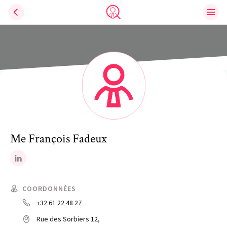
Ouvri
Trouve un avocat
Me
François
Fadeux
LinkedIn
COORDONNÉES
+32 61 22 48 27
Rue des Sorbiers 12,