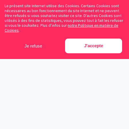
Le présent site Internet utilise des Cookies. Certains Cookies sont
nécessaires au bon fonctionnement du site Internet et ne peuvent
être refusés si vous souhaitez visiter ce site. D'autres Cookies sont
utilisés à des fins de statistiques, vous pouvez tout à fait les refuser
si vous le souhaitez. Plus d’infos sur
notre Politique en matière de
Cookies
.
J'accepte
Je refuse
Facebook
Instagram
LinkedIn
Avocats référencés
Contrats gratuits
Blog
Cookies
Protection des données personnelles
Conditions d’utilisation
Mentions légales
Sitemap