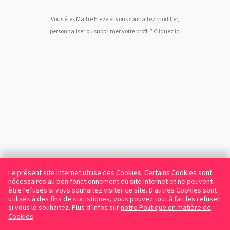
Vous êtes Maitre Eteve et vous souhaitez modifier,
personnaliser ou supprimer votre profil ?
Cliquez ici
Le présent site Internet utilise des Cookies. Certains Cookies sont
nécessaires au bon fonctionnement du site Internet et ne peuvent
être refusés si vous souhaitez visiter ce site. D'autres Cookies sont
utilisés à des fins de statistiques, vous pouvez tout à fait les refuser
si vous le souhaitez. Plus d’infos sur
notre Politique en matière de
Cookies
.