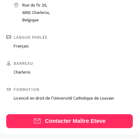
Rue du Tir 20,
6001 Charleroi,
Belgique
LANGUE PARLÉE
Français
Trouve un avocat
BARREAU
Charleroi
Blog
Comment nous vous aidons
FORMATION
Licencié en droit de l’Université Catholique de Louvain
Qui sommes-nous
Une start-up 100% indépendante
Contacter Maître Eteve