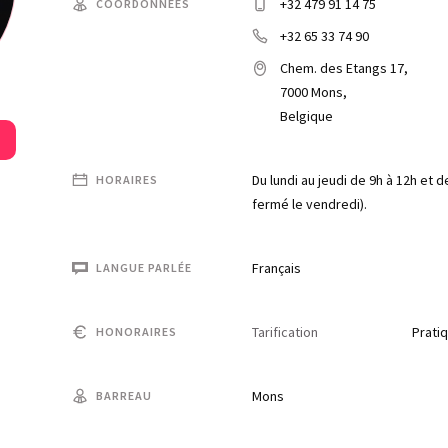
+32 479 91 14 75
COORDONNÉES
+32 65 33 74 90
Chem. des Etangs 17,
7000 Mons,
Belgique
Du lundi au jeudi de 9h à 12h et d
HORAIRES
fermé le vendredi).
Français
LANGUE PARLÉE
Tarification
Pratiq
HONORAIRES
Mons
BARREAU