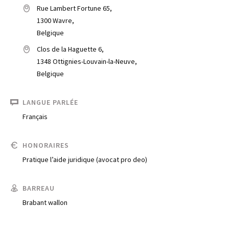
Rue Lambert Fortune 65,
1300 Wavre,
Belgique
Clos de la Haguette 6,
1348 Ottignies-Louvain-la-Neuve,
Belgique
LANGUE PARLÉE
Français
Trouve un avocat
Blog
HONORAIRES
Pratique l’aide juridique (avocat pro deo)
Comment nous vous aidons
Qui sommes-nous
BARREAU
Brabant wallon
Une start-up 100% indépendante