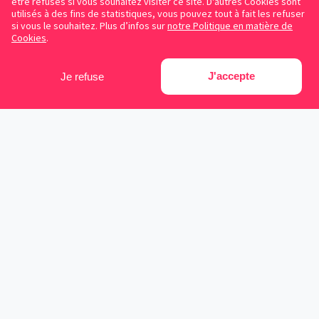
être refusés si vous souhaitez visiter ce site. D'autres Cookies sont
utilisés à des fins de statistiques, vous pouvez tout à fait les refuser
si vous le souhaitez. Plus d’infos sur
notre Politique en matière de
Cookies
.
J'accepte
Je refuse
Facebook
Instagram
LinkedIn
Avocats référencés
Contrats gratuits
Blog
Cookies
Protection des données personnelles
Conditions d’utilisation
Mentions légales
Sitemap
Contacter Symplicy