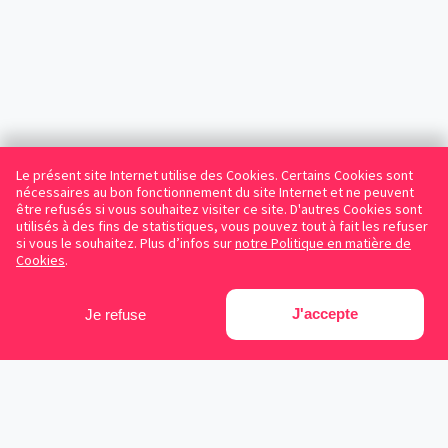
Le présent site Internet utilise des Cookies. Certains Cookies sont
nécessaires au bon fonctionnement du site Internet et ne peuvent
être refusés si vous souhaitez visiter ce site. D'autres Cookies sont
utilisés à des fins de statistiques, vous pouvez tout à fait les refuser
si vous le souhaitez. Plus d’infos sur
notre Politique en matière de
Cookies
.
J'accepte
Je refuse
Facebook
Instagram
LinkedIn
Avocats référencés
Contrats gratuits