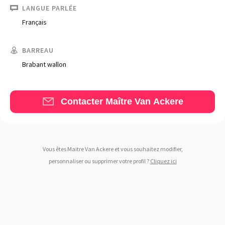
LANGUE PARLÉE
Français
BARREAU
Trouve un avocat
Brabant wallon
Blog
Contacter Maître Van Ackere
Comment nous vous aidons
Qui sommes-nous
Une start-up 100% indépendante
Vous êtes Maitre Van Ackere et vous souhaitez modifier,
personnaliser ou supprimer votre profil ?
Cliquez ici