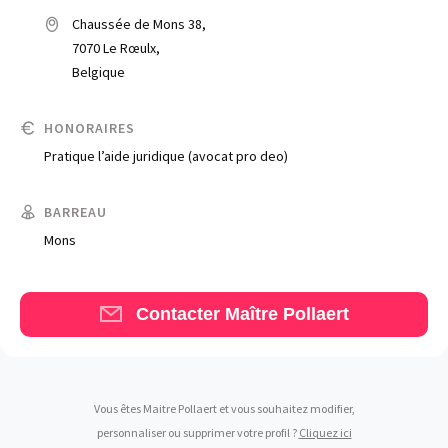
Chaussée de Mons 38,
7070 Le Rœulx,
Belgique
HONORAIRES
Pratique l’aide juridique (avocat pro deo)
Trouve un avocat
Blog
BARREAU
Mons
Comment nous vous aidons
Qui sommes-nous
Contacter Maître Pollaert
Une start-up 100% indépendante
Vous êtes Maitre Pollaert et vous souhaitez modifier,
personnaliser ou supprimer votre profil ?
Cliquez ici