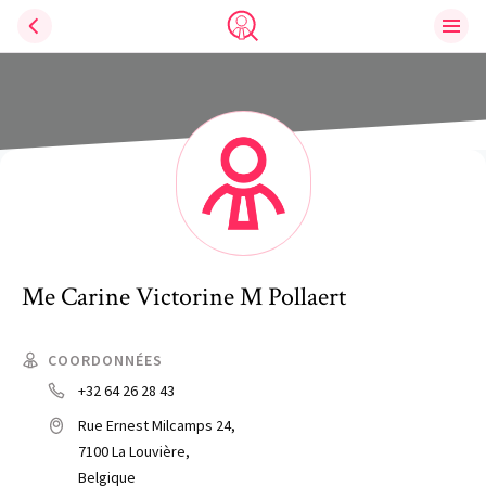
Ouvri
Trouve un avocat
Me
Carine Victorine M
Pollaert
COORDONNÉES
+32 64 26 28 43
Rue Ernest Milcamps 24,
7100 La Louvière,
Belgique