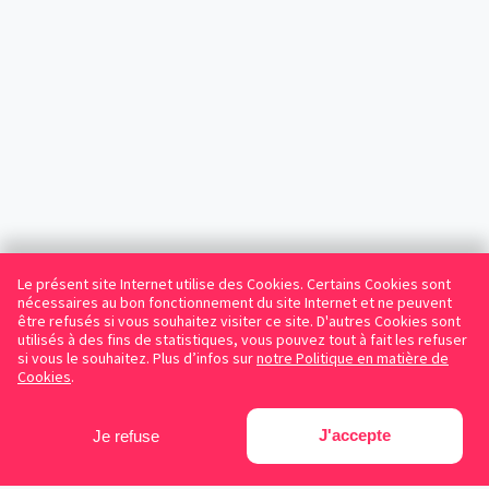
Le présent site Internet utilise des Cookies. Certains Cookies sont
nécessaires au bon fonctionnement du site Internet et ne peuvent
être refusés si vous souhaitez visiter ce site. D'autres Cookies sont
utilisés à des fins de statistiques, vous pouvez tout à fait les refuser
si vous le souhaitez. Plus d’infos sur
notre Politique en matière de
Cookies
.
J'accepte
Je refuse