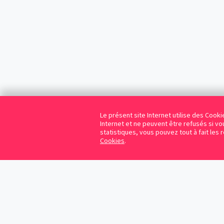
Le présent site Internet utilise des Coo
Internet et ne peuvent être refusés si vou
statistiques, vous pouvez tout à fait les 
Cookies
.
Cookies