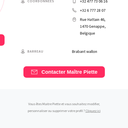
+32 477 73 06 16
COORDONNÉES
+32 6 777 28 07
Rue Hattain 46,
1470 Genappe,
Belgique
Brabant wallon
BARREAU
Contacter Maître Piette
Vous êtes Maitre Piette et vous souhaitez modifier,
personnaliser ou supprimer votre profil ?
Cliquez ici