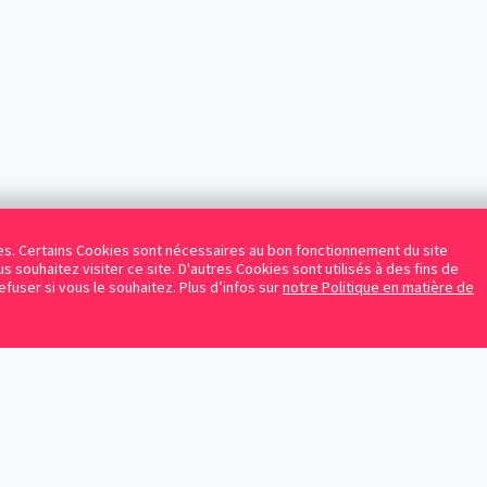
kies. Certains Cookies sont nécessaires au bon fonctionnement du site
s souhaitez visiter ce site. D'autres Cookies sont utilisés à des fins de
refuser si vous le souhaitez. Plus d’infos sur
notre Politique en matière de
Facebook
Instagram
LinkedIn
Avocats référencés
Contrats gratuits
Blog
Protection des données personnelles
Conditions d’utilisation
Mentions légales
Sitemap
Contacte