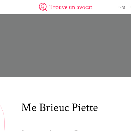
Blog
Trouve un avocat
Me
Brieuc
Piette