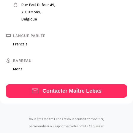
Rue Paul Dufour 49,
7030 Mons,
Belgique
LANGUE PARLÉE
Français
Trouve un avocat
Blog
BARREAU
Mons
Comment nous vous aidons
Qui sommes-nous
Contacter Maître Lebas
Une start-up 100% indépendante
Vous êtes Maitre Lebas et vous souhaitez modifier,
personnaliser ou supprimer votre profil ?
Cliquez ici