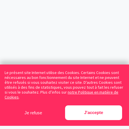
Le présent site Internet utilise des Cookies. Certains Cookies sont
nécessaires au bon fonctionnement du site Internet et ne peuvent
être refusés si vous souhaitez visiter ce site. D'autres Cookies sont
utilisés à des fins de statistiques, vous pouvez tout à fait les refuser
si vous le souhaitez. Plus d’infos sur
notre Politique en matière de
Cookies
.
J'accepte
Je refuse
Facebook
Instagram
LinkedIn