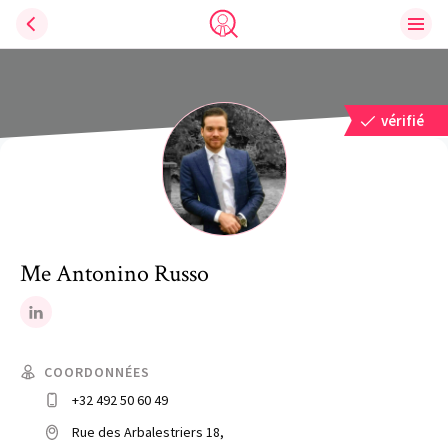
Ouvri
Trouve un avocat
vérifié
Me
Antonino
Russo
LinkedIn
COORDONNÉES
+32 492 50 60 49
Rue des Arbalestriers 18,