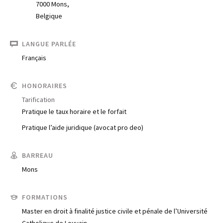
7000 Mons,
Belgique
LANGUE PARLÉE
Français
HONORAIRES
Tarification
Pratique le taux horaire et le forfait
Pratique l’aide juridique (avocat pro deo)
BARREAU
Mons
FORMATIONS
Master en droit à finalité justice civile et pénale de l’Université
Trouve un avocat
Catholique de Louvain